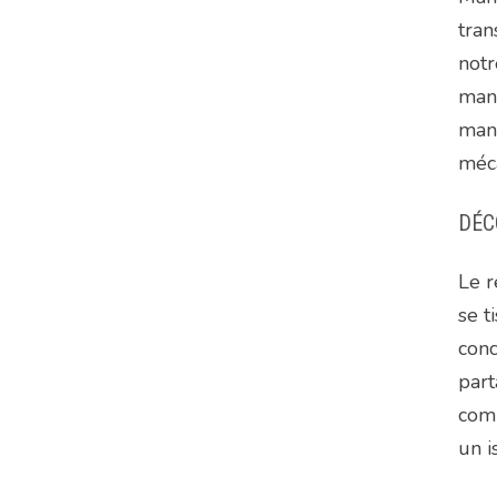
tran
notr
manq
mang
méca
DÉC
Le r
se t
conc
par
comm
un i