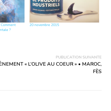
 : Comment
20 novembre 2015
ntale ?
Publ
PUBLICATION SUIVANTE
suiva
ÈNEMENT « L’OLIVE AU COEUR » • MAROC,
FÈS