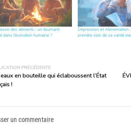
isson des aliments : un tournant
Dépression et Alimentation
al dans l’évolution humaine ?
prendre soin de sa santé me
vigation
Publication
LICATION PRÉCÉDENTE
précédente :
 eaux en bouteille qui éclaboussent l’État
ÉV
çais !
rticle
sser un commentaire