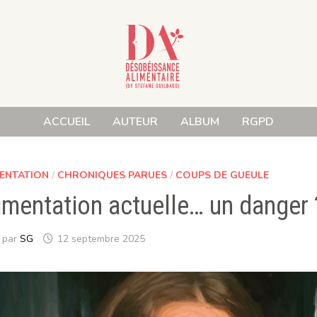
ACCUEIL
AUTEUR
ALBUM
RGPD
ENTATION
/
CHRONIQUES PARUES
/
COUPS DE GUEULE
imentation actuelle… un danger 
par
SG
12 septembre 2025