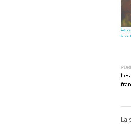
La cu
cruci
Na
PUB
Les
de
fran
l’a
Lai