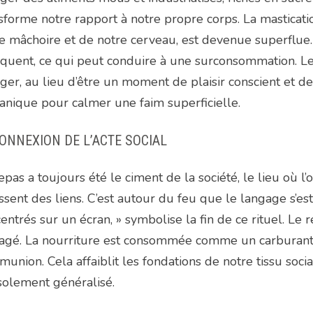
sforme notre rapport à notre propre corps. La masticat
e mâchoire et de notre cerveau, est devenue superflue. 
uent, ce qui peut conduire à une surconsommation. Le c
er, au lieu d’être un moment de plaisir conscient et de
nique pour calmer une faim superficielle.
ONNEXION DE L’ACTE SOCIAL
epas a toujours été le ciment de la société, le lieu où l’
issent des liens. C’est autour du feu que le langage s’e
entrés sur un écran, » symbolise la fin de ce rituel. Le 
tagé. La nourriture est consommée comme un carburant
union. Cela affaiblit les fondations de notre tissu soci
solement généralisé.