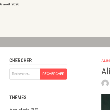
Passer
6 août 2026
au
contenu
CHERCHER
ALIM
Al
Rechercher :
THÈMES
Actualités
(85)