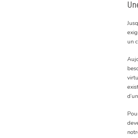
Une
Jusq
exig
un c
Aujo
beso
virt
exis
d’un
Pour
deve
notr