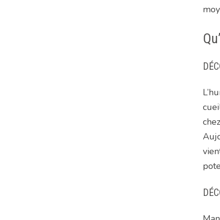
moye
Qu’
DÉC
L’hu
cuei
chez
Aujo
vien
pote
DÉC
Mang