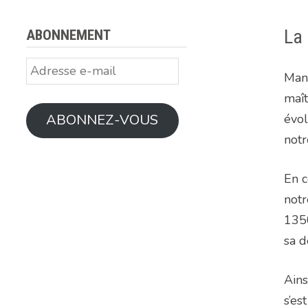
La 
ABONNEMENT
Adresse
Mang
e-
maît
mail
évol
ABONNEZ-VOUS
notr
En c
notr
1350
sa 
Ains
s’es