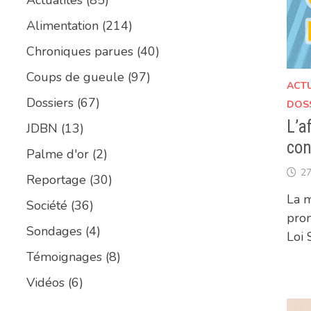
Alimentation
(214)
Chroniques parues
(40)
Coups de gueule
(97)
ACT
Dossiers
(67)
DOS
L’a
JDBN
(13)
con
Palme d'or
(2)
27
Reportage
(30)
La m
Société
(36)
prom
Sondages
(4)
Loi 
Témoignages
(8)
Vidéos
(6)