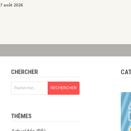
Passer
7 août 2026
au
contenu
CHERCHER
CAT
Rechercher :
THÈMES
Actualités
(85)