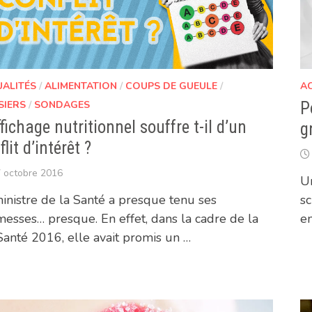
UALITÉS
/
ALIMENTATION
/
COUPS DE GUEULE
/
A
SIERS
/
SONDAGES
P
ffichage nutritionnel souffre t-il d’un
g
flit d’intérêt ?
 octobre 2016
Un
inistre de la Santé a presque tenu ses
sc
esses… presque. En effet, dans la cadre de la
en
Santé 2016, elle avait promis un …