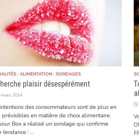
UALITÉS
/
ALIMENTATION
/
SONDAGES
S
herche plaisir désespérément
T
a
 mars 2014
intentions des consommateurs sont de plus en
 prévisibles en matière de choix alimentaire.
Vo
your Box a réalisé un sondage qui confirme
O
e tendance : …
F