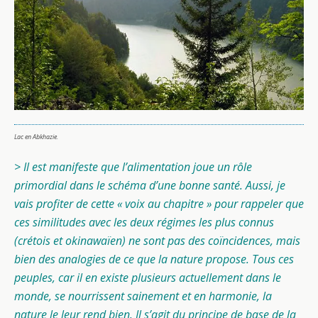
Lac en Abkhazie.
> Il est manifeste que l’alimentation joue un rôle
primordial dans le schéma d’une bonne santé. Aussi, je
vais profiter de cette « voix au chapitre » pour rappeler que
ces similitudes avec les deux régimes les plus connus
(crétois et okinawaïen) ne sont pas des coïncidences, mais
bien des analogies de ce que la nature propose. Tous ces
peuples, car il en existe plusieurs actuellement dans le
monde, se nourrissent sainement et en harmonie, la
nature le leur rend bien. Il s’agit du principe de base de la