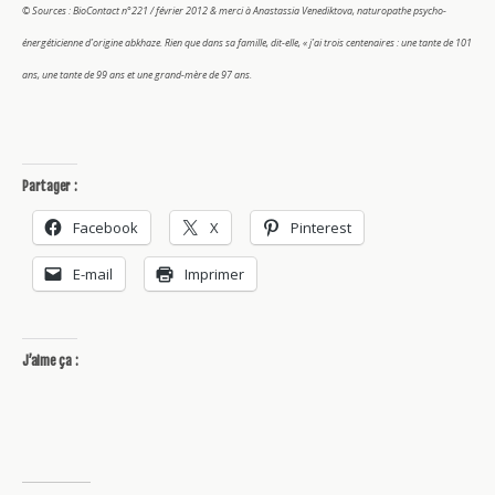
© Sources : BioContact n°221 / février 2012 & merci à Anastassia Venediktova, naturopathe psycho-
énergéticienne d’origine abkhaze. Rien que dans sa famille, dit-elle, « j’ai trois centenaires : une tante de 101
ans, une tante de 99 ans et une grand-mère de 97 ans.
Partager :
Facebook
X
Pinterest
E-mail
Imprimer
J’aime ça :