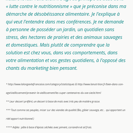
« lutte contre le nutritionnisme » que je préconise dans ma
démarche de désobéissance alimentaire. Je l’explique à
qui veut l’entendre dans mes conférences. Je ne demande
à personne de posséder un jardin, un quotidien sans
stress, des hectares de prairies et des animaux sauvages
et domestiques. Mais plutôt de comprendre que la
solution est chez vous, dans vos comportements, dans
votre alimentation et vos gestes quotidiens, à l’opposé des
chants du marketing bien pensant.
* http://www.lalongevitefrancaise.com/category/statistiques & http://www.lanutrition.fr/bien-dans-son-
age/vieillissement/prevenir-le-vieillissement/les-super-centenaires-du-xxe-siecle.html
** Leur dessert préféré, un dessert à base de maïs avec très peu de matière grasse.
*** Tout comme ces peuples, miser sur des viandes de qualité (Bio, gibier sauvage, etc… qui apportent un
réel apport nutritionnel.)
**** Adjika : pâte à base d’épices séchées avec piment, coriandre et ail frais.