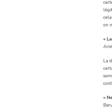
cert
légi
cela
on n
« La
Aris
La d
cert
semb
cont
« Ne
Baru