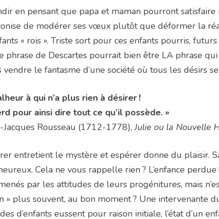
dir en pensant que papa et maman pourront satisfaire n
onise de modérer ses vœux plutôt que déformer la réalit
fants « rois ». Triste sort pour ces enfants pourris, fut
e phrase de Descartes pourrait bien être LA phrase qu
 vendre le fantasme d’une société où tous les désirs ser
lheur à qui n’a plus rien à désirer !
erd pour ainsi dire tout ce qu’il possède. »
n-Jacques Rousseau (1712-1778),
Julie ou la Nouvelle 
rer entretient le mystère et espérer donne du plaisir. 
eureux. Cela ne vous rappelle rien ? L’enfance perdue 
enés par les attitudes de leurs progénitures, mais n’est-
n » plus souvent, au bon moment ? Une intervenante d
ides d’enfants eussent pour raison initiale, l’état d’un en