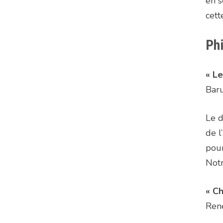
en s
cett
Ph
« L
Bar
Le d
de l
pour
Notr
« Ch
Ren