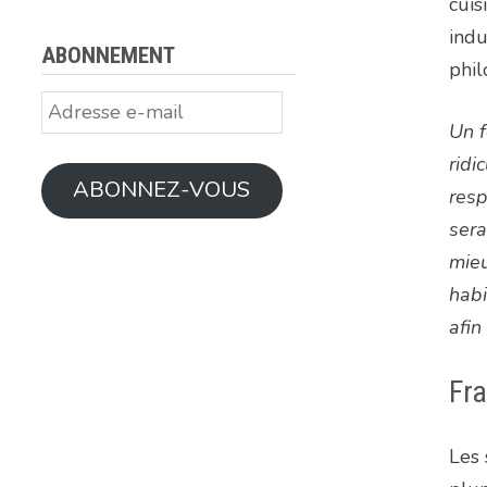
cuis
indu
ABONNEMENT
phil
Adresse
Un f
e-
mail
ridi
ABONNEZ-VOUS
resp
sera
mieu
habi
afin
Fra
Les 