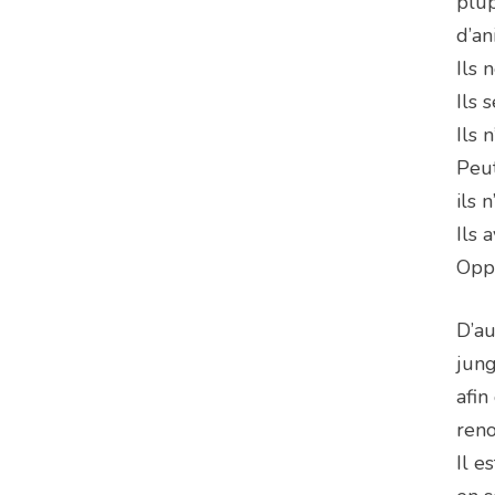
plup
d’an
Ils 
Ils 
Ils 
Peut
ils 
Ils 
Oppr
D’au
jung
afin
reno
Il e