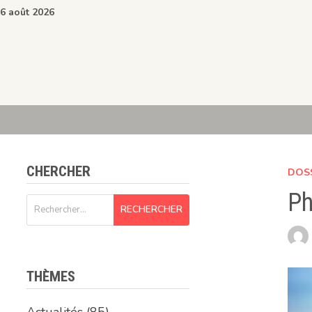
Passer
6 août 2026
au
contenu
CHERCHER
DOS
Ph
Rechercher :
THÈMES
Actualités
(85)