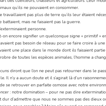
art des cueilleurs, chasseurs et agriculteurs. Leur mode 
imaux qu’ils ne pouvaient en consommer.
ne travaillaient pas plus de terre qu’ils leur étaient néce
se battaient, mais ne faisaient pas la guerre.
n’exterminaient personne.
-on encore signifier un quelconque signe « primitif » en
n’avaient pas besoin de réseau pour se faire croire à un
avaient une place dans le monde dont ils faisaient partie 
obre de toutes les espèces animales, l’homme a changé
cuns diront que l’on ne peut pas retourner dans le pass
le. Il n’y a aucun doute et il s’agirait là d’un raisonnem
 de se retrouver en parfaite osmose avec notre environn
ncer : notre domination – pour ne pas dire exterminatio
st dur d’admettre que nous ne sommes pas des dieux ou