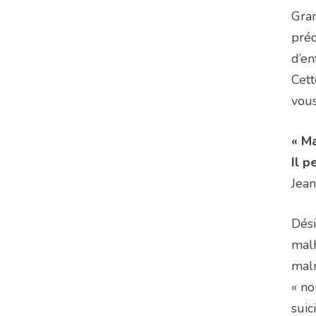
Gran
préc
d’en
Cett
vous
« Ma
Il p
Jea
Dési
malh
malm
« no
suic