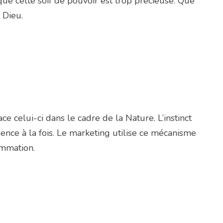
e cette soif de pouvoir est trop précieuse. Que
 Dieu.
e celui-ci dans le cadre de la Nature. L’instinct
igence à la fois. Le marketing utilise ce mécanisme
ommation.