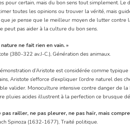
es pour certain, mais du bon sens tout simplement. Le
timer toutes les opinions ou trouver la vérité, mais guid
 que je pense que le meilleur moyen de lutter contre la
e peut pas aider à la culture du bon sens.
 nature ne fait rien en vain. »
tote (380-322 av.J-C.), Génération des animaux.
émonstration d’Aristote est considérée comme typique 
ains, Aristote s’efforce d’expliquer l’ordre naturel des
le valider. Monoculture intensive contre danger de la bi
re pluies acides illustrent à la perfection ce brusque 
 pas railler, ne pas pleurer, ne pas haïr, mais compre
ch Spinoza (1632-1677), Traité politique.