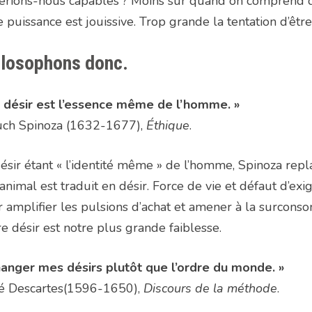
erions-nous capables ? Moins sûr quand on comprend qu
e puissance est jouissive. Trop grande la tentation d’être
ilosophons donc.
e désir est l’essence même de l’homme. »
uch Spinoza (1632-1677),
Éthique
.
ésir étant « l’identité même » de l’homme, Spinoza replac
’animal est traduit en désir. Force de vie et défaut d’ex
 amplifier les pulsions d’achat et amener à la surcons
e désir est notre plus grande faiblesse.
anger mes désirs plutôt que l’ordre du monde. »
é Descartes(1596-1650),
Discours de la méthode
.