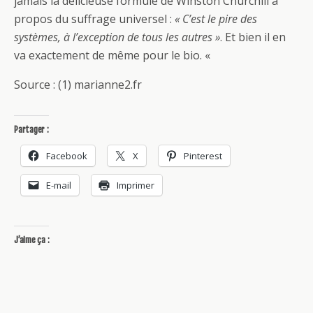
jamais la délicieuse formule de Winston Churchill à
propos du suffrage universel :
« C’est le pire des
systèmes, à l’exception de tous les autres »
. Et bien il en
va exactement de même pour le bio. «
Source : (1) marianne2.fr
Partager :
Facebook
X
Pinterest
E-mail
Imprimer
J’aime ça :