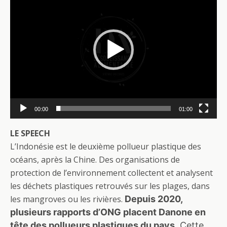
vidéo
00:00
01:00
LE SPEECH
L’Indonésie est le deuxième pollueur plastique des
océans, après la Chine. Des organisations de
protection de l’environnement collectent et analysent
les déchets plastiques retrouvés sur les plages, dans
les mangroves ou les rivières.
Depuis 2020,
plusieurs rapports d’ONG placent Danone en
tête des pollueurs plastiques du pays.
Cette