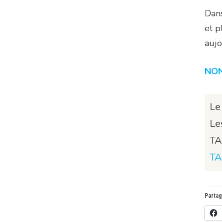
Dans
et p
aujo
NON
Le
Le
TA
TA
Partag