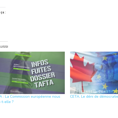
 ça :
AUSSI
A : La Commission européenne nous
CETA. Le déni de démocratie
-t-elle ?