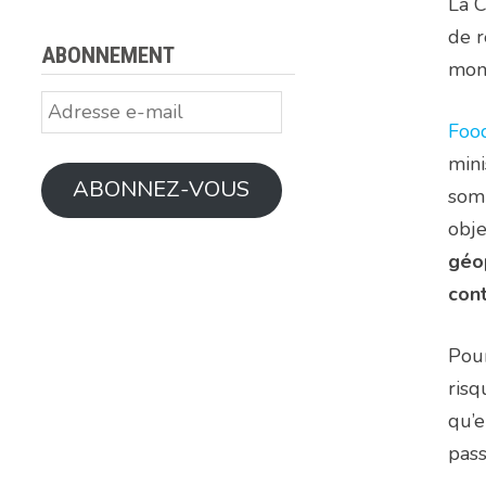
La C
de r
ABONNEMENT
mond
Adresse
Foo
e-
mail
mini
ABONNEZ-VOUS
somm
obje
géop
cont
Pour
risq
qu’e
pass