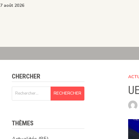
Passer
7 août 2026
au
contenu
CHERCHER
ACT
UE
Rechercher :
THÈMES
Actualités
(85)