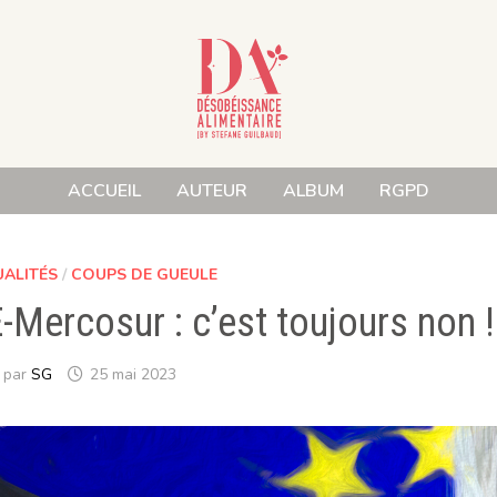
ACCUEIL
AUTEUR
ALBUM
RGPD
UALITÉS
/
COUPS DE GUEULE
-Mercosur : c’est toujours non !
par
SG
25 mai 2023