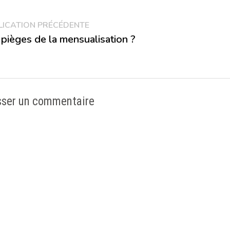
vigation
Publication
LICATION PRÉCÉDENTE
précédente :
 pièges de la mensualisation ?
rticle
sser un commentaire