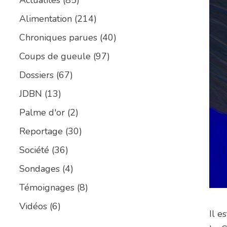
Alimentation
(214)
Chroniques parues
(40)
Coups de gueule
(97)
Dossiers
(67)
JDBN
(13)
Palme d'or
(2)
Reportage
(30)
Société
(36)
Sondages
(4)
Témoignages
(8)
Vidéos
(6)
Il e