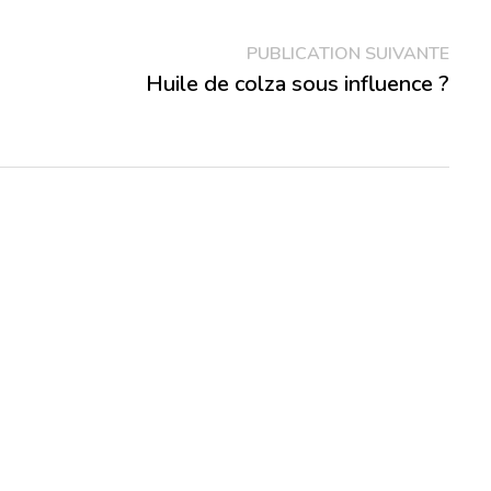
Publ
PUBLICATION SUIVANTE
suiva
Huile de colza sous influence ?