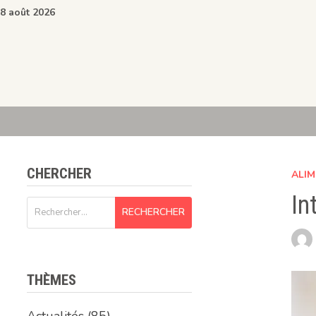
Passer
8 août 2026
au
contenu
CHERCHER
ALIM
In
Rechercher :
THÈMES
Actualités
(85)