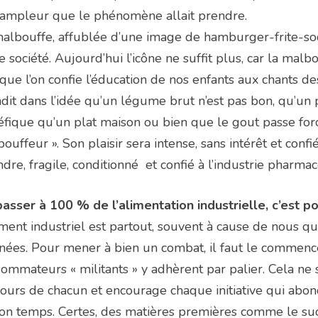
’ampleur que le phénomène allait prendre.
albouffe, affublée d’une image de hamburger-frite-sod
e société. Aujourd’hui l’icône ne suffit plus, car la mal
que l’on confie l’éducation de nos enfants aux chants de
dit dans l’idée qu’un légume brut n’est pas bon, qu’un p
fique qu’un plat maison ou bien que le gout passe forcé
ouffeur ». Son plaisir sera intense, sans intérêt et confi
dre, fragile, conditionné et confié à l’industrie pharma
asser à 100 % de l’alimentation industrielle, c’est po
iment industriel est partout, souvent à cause de nous qu
nées. Pour mener à bien un combat, il faut le commence
ommateurs « militants » y adhèrent par palier. Cela ne 
ours de chacun et encourage chaque initiative qui ab
on temps. Certes, des matières premières comme le sucr