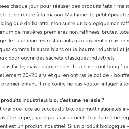
isées chaque jour pour réaliser des produits faits « mais
striel ne rentre à la maison. Ma farine de petit épeautr
iologique de baratte, mon sucre un biologique non raffin
mum de matières premières non raffinées, brutes, local
e. Je cautionne les restaurants qui cuisinent « maison »
ques comme le sucre blanc ou le beurre industriel et j
aux pour ouvrir des sachets plastiques industriels.
t pas facile, mais en quinze ans, les choses ont bougé
ellement 20-25 ans et qui en ont ras le bol de « bouffer
 premier enfant. Il me confie ne pas vouloir infliger à l
produits industriels bio, c’est une hérésie ?
st vrai que face au succès du bio, des multinationales
as être dupé, j’applique aux aliments bios la même rè
ent est un produit industriel. Si un produit biologique