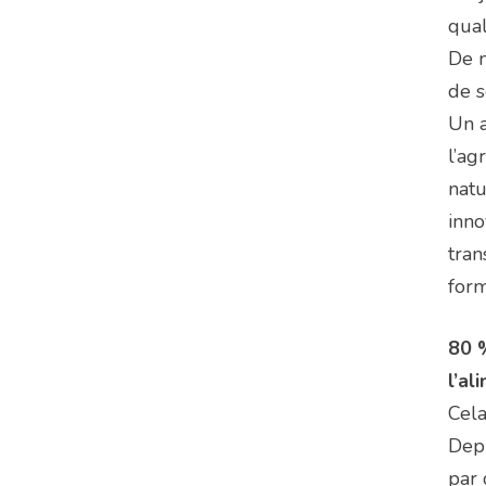
qual
De m
de s
Un a
l’ag
natu
inno
tran
form
80 %
l’al
Cela
Depu
par 