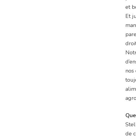
et b
Et j
mang
pare
droi
Notr
d’en
nos 
touj
alim
agr
Quel
Stel
de c