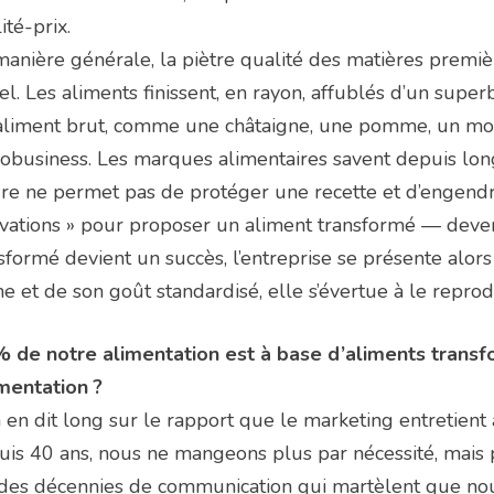
ité-prix.
anière générale, la piètre qualité des matières premièr
el. Les aliments finissent, en rayon, affublés d’un supe
liment brut, comme une châtaigne, une pomme, un morc
robusiness. Les marques alimentaires savent depuis lon
re ne permet pas de protéger une recette et d’engendrer
vations » pour proposer un aliment transformé — deven
sformé devient un succès, l’entreprise se présente alor
e et de son goût standardisé, elle s’évertue à le repr
 de notre alimentation est à base d’aliments transf
imentation ?
 en dit long sur le rapport que le marketing entretient
is 40 ans, nous ne mangeons plus par nécessité, mais par
des décennies de communication qui martèlent que nous 