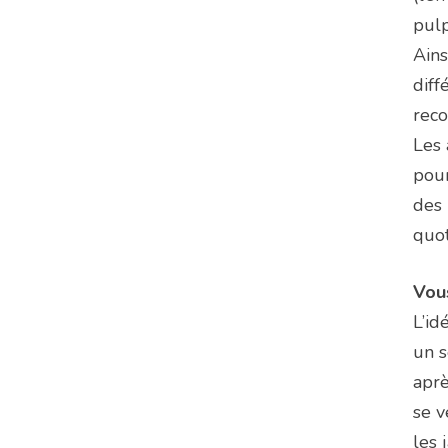
pul
Ains
diff
reco
Les 
pour
des 
quot
Vou
L’id
un s
aprè
se v
les 