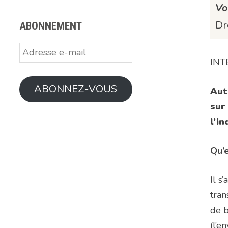
Vo
Dr
ABONNEMENT
Adresse
INT
e-
mail
ABONNEZ-VOUS
Aut
sur
l’i
Qu’
Il s
tran
de b
(l’e