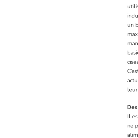
util
indu
un b
maxi
mang
basi
cise
C’es
actu
leur
Des 
Il e
ne p
alim