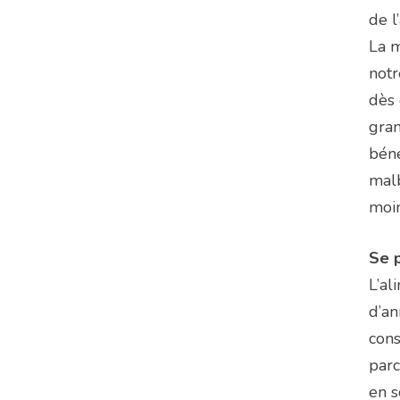
de l
La m
notr
dès 
gran
béné
malb
moin
Se p
L’al
d’an
cons
parc
en s