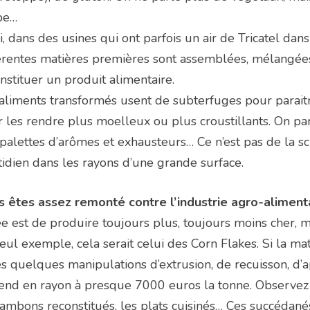
pe…
i, dans des usines qui ont parfois un air de Tricatel dans
érentes matières premières sont assemblées, mélangées, 
nstituer un produit alimentaire.
aliments transformés usent de subterfuges pour paraitr
 les rendre plus moelleux ou plus croustillants. On pa
palettes d’arômes et exhausteurs… Ce n’est pas de la sci
idien dans les rayons d’une grande surface.
s êtes assez remonté contre l’industrie agro-aliment
ée est de produire toujours plus, toujours moins cher, 
eul exemple, cela serait celui des Corn Flakes. Si la ma
s quelques manipulations d’extrusion, de recuisson, d
end en rayon à presque 7000 euros la tonne. Observez l
jambons reconstitués, les plats cuisinés… Ces succédané