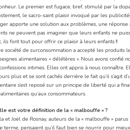
onheur. Le premier est fugace, bref, stimulé par la dop
ustement, le sacro-saint plaisir invoqué par les publicité
er apporte une solution aux problèmes, une réponse à 
nts ne peuvent pas imaginer que leurs enfants ne puis
t, ils font tout pour offrir ce plaisir à leurs enfants !!
e société de surconsommation a accepté les produits les
seignes alimentaires « délétères ». Nous avons confié n
confessions intimes. Elles ont appris à nous connaître. 
ours plus et se sont cachés derrière le fait qu’il s’agi
entaire s’est reposé sur un principe de liberté qui a f
oalimentaires qu’aux consommateurs.
le est votre définition de la « malbouffe » ?
la et Joël de Rosnay, auteurs de la « malbouffe » parus e
e terme, pensaient qu’il faut bien se nourrir pour mieux 