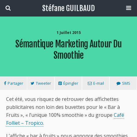
Stéfane GUILBAUD
1 Juillet 2015
Sémantique Marketing Autour Du
Smoothie
Partager
Tweeter
Épingler
E-mail
SMS
Cet été, vous risquez de retrouver des affichettes
publicitaires non loin des buvettes pour le « Bar à
Fruits », « l’unique 100% smoothie » du groupe
Café
Folliet – Tropico
.
L’affiche « bar à fruits » nous annonce des smoothies,