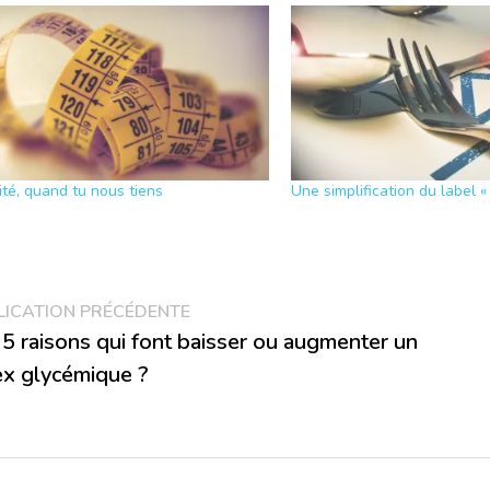
té, quand tu nous tiens
Une simplification du label « 
vigation
Publication
LICATION PRÉCÉDENTE
précédente :
 5 raisons qui font baisser ou augmenter un
ex glycémique ?
rticle