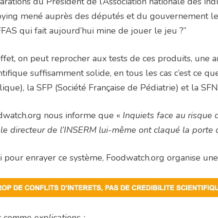
arations du Président de l’Association nationale des ind
ying mené auprès des députés et du gouvernement le p
FAS qui fait aujourd’hui mine de jouer le jeu ?”
ffet, on peut reprocher aux tests de ces produits, une
ntifique suffisamment solide, en tous les cas c’est ce q
ique), la SFP (Société Française de Pédiatrie) et la SFN
dwatch.org nous informe que «
Inquiets face au risque 
le directeur de l’INSERM lui-même ont claqué la porte d
i pour enrayer ce système, Foodwatch.org organise une 
 comme explications :