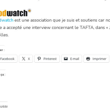
dwatch
est une association que je suis et soutiens ca
 a accepté une interview concernant le TAFTA, dans « J
lles.
er :
Facebook
X
Pinterest
E-mail
Imprimer
 ça :
AUSSI