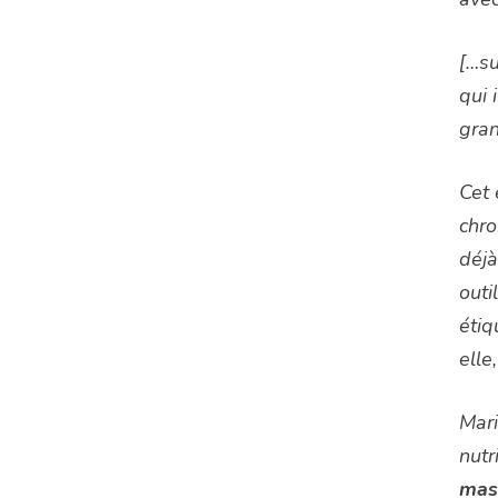
[…su
qui 
gran
Cet 
chro
déjà
outi
étiq
elle
Mari
nutr
masc