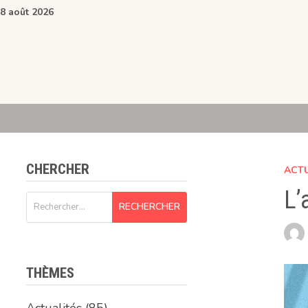
Passer
8 août 2026
au
contenu
CHERCHER
ACT
L’
Rechercher :
THÈMES
Actualités
(85)