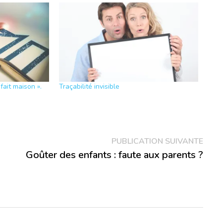
fait maison ».
Traçabilité invisible
Publ
PUBLICATION SUIVANTE
suiva
Goûter des enfants : faute aux parents ?