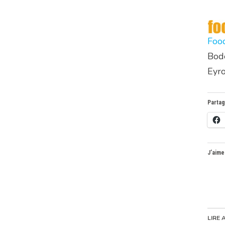
Foo
Bode
Eyro
Partag
J’aime
LIRE 