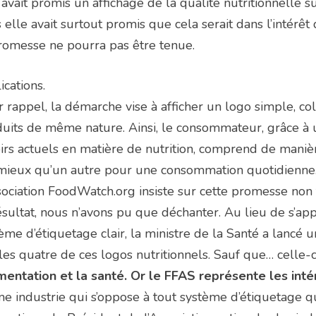
 avait promis un affichage de la qualité nutritionnelle su
 elle avait surtout promis que cela serait dans l’intérêt
romesse ne pourra pas être tenue.
ications.
 rappel, la démarche vise à afficher un logo simple, c
uits de même nature. Ainsi, le consommateur, grâce à 
irs actuels en matière de nutrition, comprend de manièr
 mieux qu’un autre pour une consommation quotidienne
sociation FoodWatch.org insiste sur cette promesse non 
ésultat, nous n’avons pu que déchanter. Au lieu de s’app
ème d’étiquetage clair, la ministre de la Santé a lancé
les quatre de ces logos nutritionnels. Sauf que… celle-c
imentation et la santé. Or le FFAS représente les inté
 industrie qui s’oppose à tout système d’étiquetage qu