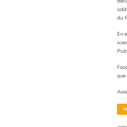
décl
lobb
du F
En e
scie
Publ
Foo
que 
Ains
avec