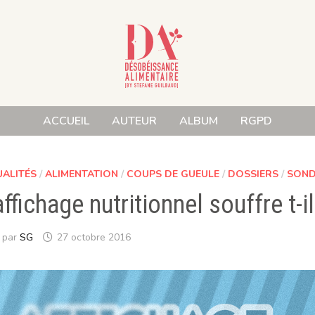
ACCUEIL
AUTEUR
ALBUM
RGPD
UALITÉS
/
ALIMENTATION
/
COUPS DE GUEULE
/
DOSSIERS
/
SON
affichage nutritionnel souffre t-il
par
SG
27 octobre 2016