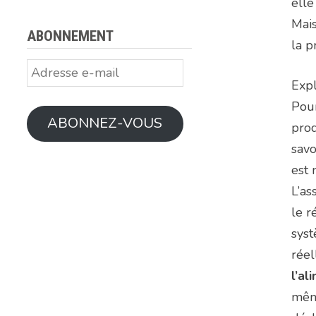
elle
Mais
ABONNEMENT
la p
Adresse
Expl
e-
mail
Pour
ABONNEZ-VOUS
prod
savo
est
L’as
le r
syst
réel
l’al
même