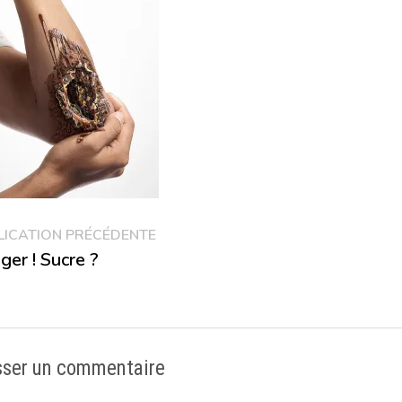
vigation
Publication
LICATION PRÉCÉDENTE
précédente :
ger ! Sucre ?
rticle
sser un commentaire