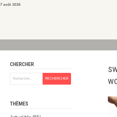
Passer
7 août 2026
au
contenu
CHERCHER
sw
Rechercher :
wo
THÈMES
Actualités
(85)