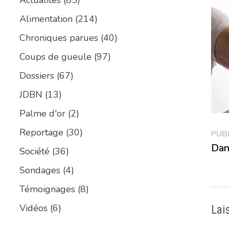
Alimentation
(214)
Chroniques parues
(40)
Coups de gueule
(97)
Dossiers
(67)
JDBN
(13)
Palme d'or
(2)
Reportage
(30)
Na
PUB
Dan
Société
(36)
de
Sondages
(4)
l’a
Témoignages
(8)
Vidéos
(6)
Lai